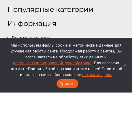
Популярные категории
Информация
Главная страница
Мы используем файлы cookie и метрические данные для
Каталог
улучшения работы сайта. Продолжая работу с сайтом, Вы
О компании
соглашаетесь на обработку этих данных и
Отзывы и работы
использование сервиса Яндекс.Метрика
. Для согласия
нажмите Принять. Чтобы ознакомится с нашей Политикой
Контакты
использования файлов «cookie»
нажмите здесь.
Договор оферта
Принять
Политика конфиденциальности
© 2025 metalgm.ru | Перегородки и предметы
интерьера.