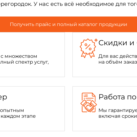
регородок. У нас есть всё необходимое для то
Получить прайс и полный каталог продукции
Скидки и
ь с множеством
Для вас дейст
лный спектр услуг,
на объём зака
ер
Работа по
я опытным
Мы гарантируе
 каждом этапе
включая сроки