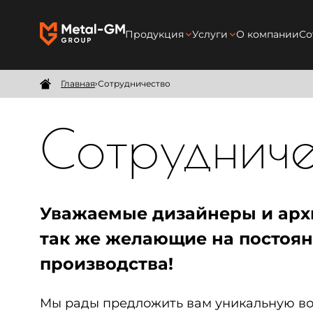
Продукция
Услуги
О компании
Со
Межкомнатные перегородки
Производство
Главная
Сотрудничество
Душевые перегородки
Замер
Сотрудниче
Межкомнатные двери
Доставка
Мебель
Монтаж
Зеркала в раме
Уважаемые дизайнеры и арх
Безрамные зеркала
так же желающие на постоян
производства!
Изделия на заказ
Мы рады предложить вам уникальную во