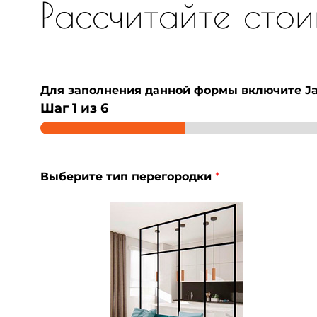
Рассчитайте стои
Для заполнения данной формы включите Jav
Шаг
1
из 6
В
Выберите тип перегородки
*
а
ш
и
и
л
и