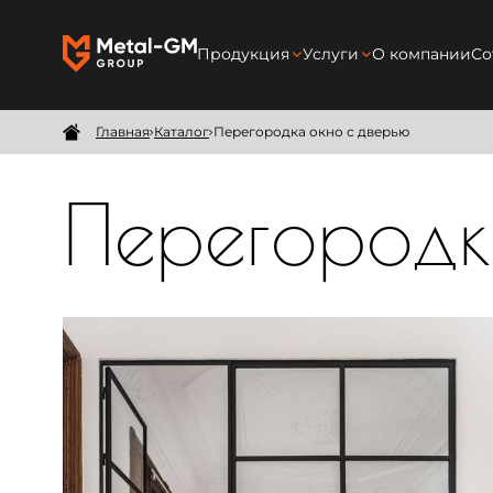
Продукция
Услуги
О компании
Со
Межкомнатные перегородки
Производство
Главная
Каталог
Перегородка окно с дверью
Душевые перегородки
Замер
Перегородк
Межкомнатные двери
Доставка
Мебель
Монтаж
Зеркала в раме
Безрамные зеркала
Изделия на заказ