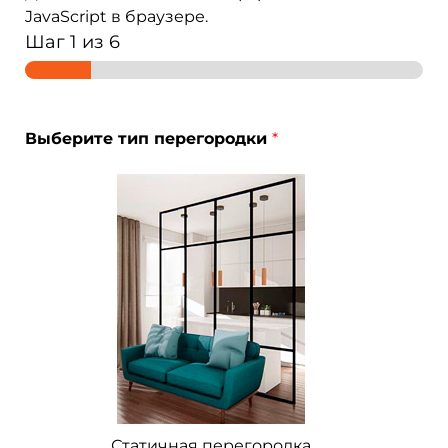
JavaScript в браузере.
Шаг
1
из 6
И
Выберите тип перегородки
*
м
я
л
и
Статичная перегородка