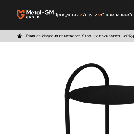
Продукция
Услуги
О компании
Со
Межкомнатные перегородки
Производство
Главная
Изделия из каталога
Столики прикроватные
Жу
Душевые перегородки
Замер
Межкомнатные двери
Доставка
Мебель
Монтаж
Зеркала в раме
Безрамные зеркала
Изделия на заказ