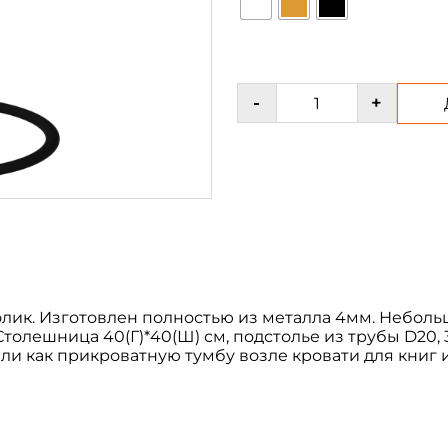
Количество
-
+
товара
Журнальный
столик
металлический
приставной
№4
ик. Изготовлен полностью из металла 4мм. Неболь
толешница 40(Г)*40(Ш) см, подстолье из трубы D20, 3
или как прикроватную тумбу возле кровати для книг 