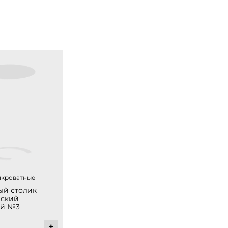
икроватные
ый столик
еский
ой №3
+