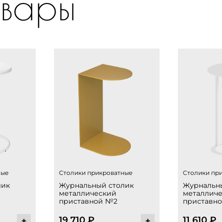
вары
ные
Столики прикроватные
Столики пр
лик
Журнальный столик
Журнальн
металлический
металлич
приставной №2
приставн
19 710
₽
11 610
₽
+
+