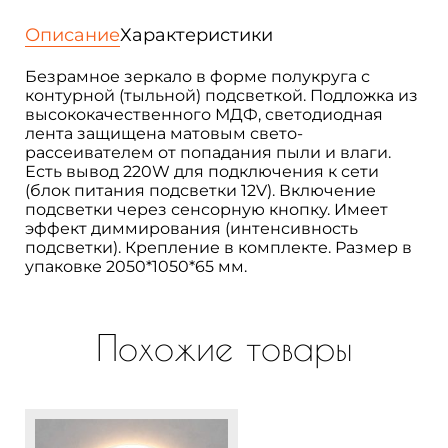
полукруг
большое
Описание
Характеристики
200х100
см,
Безрамное зеркало в форме полукруга с
с
контурной (тыльной) подсветкой. Подложка из
контурной
высококачественного МДФ, светодиодная
подсветкой,
лента защищена матовым свето-
с
рассеивателем от попадания пыли и влаги.
сенсорным
Есть вывод 220W для подключения к сети
выключателем.
(блок питания подсветки 12V). Включение
Hemicycle
подсветки через сенсорную кнопку. Имеет
эффект диммирования (интенсивность
подсветки). Крепление в комплекте. Размер в
упаковке 2050*1050*65 мм.
Похожие товары