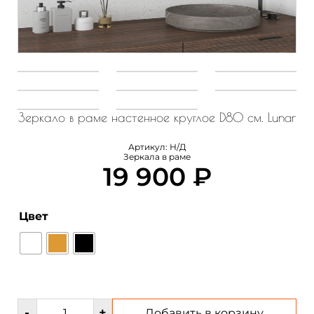
Зеркало в раме настенное круглое D80 см. Lunar
Артикул:
Н/Д
Зеркала в раме
19 900
₽
Цвет
Количество
-
+
Добавить в корзину