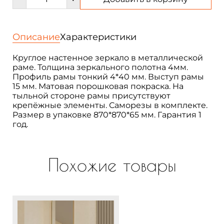
товара
Зеркало
в
раме
Описание
Характеристики
настенное
круглое
Круглое настенное зеркало в металлической
D80
раме. Толщина зеркального полотна 4мм.
см.
Профиль рамы тонкий 4*40 мм. Выступ рамы
Lunar
15 мм. Матовая порошковая покраска. На
тыльной стороне рамы присутствуют
крепёжные элементы. Саморезы в комплекте.
Размер в упаковке 870*870*65 мм. Гарантия 1
год.
Похожие товары