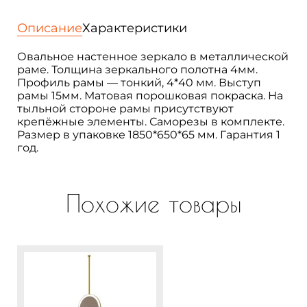
в
раме
Описание
Характеристики
настенное
овальное
Овальное настенное зеркало в металлической
большое
раме. Толщина зеркального полотна 4мм.
180х60
Профиль рамы — тонкий, 4*40 мм. Выступ
см.
рамы 15мм. Матовая порошковая покраска. На
Harmony
тыльной стороне рамы присутствуют
max
крепёжные элементы. Саморезы в комплекте.
Размер в упаковке 1850*650*65 мм. Гарантия 1
год.
Похожие товары