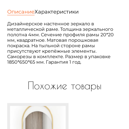
в
раме
Описание
Характеристики
настенное
овальное
Дизайнерское настенное зеркало в
и
металлической раме. Толщина зеркального
прямоугольное
полотна 4мм. Сечение профиля рамы 20*20
большое
мм, квадратное. Матовая порошковая
180х60
покраска. На тыльной стороне рамы
см.
присутствуют крепёжные элементы.
Lustrous
Саморезы в комплекте. Размер в упаковке
1850*650*65 мм. Гарантия 1 год.
Похожие товары