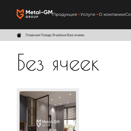
Продукция
Услуги
О компании
Со
Межкомнатные перегородки
Производство
Главная
Товар Ячейки
Без ячеек
Душевые перегородки
Замер
Без ячеек
Межкомнатные двери
Доставка
Мебель
Монтаж
Зеркала в раме
Безрамные зеркала
Изделия на заказ