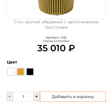
Стол круглый обеденный с металлическим
подстольем
Артикул:
Н/Д
Столы и столики
35 010
₽
Цвет
Количество
-
+
Добавить в корзину
товара
Стол
круглый