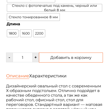
Стекло с фотопечатью под камень, черный или
белый 8 мм
Стекло тонированное 8 мм
Длина
1800
1600
2200
Количество
-
+
Добавить в корзину
товара
Стол
овальный
обеденный,
Описание
Характеристики
стол
овальный
Дизайнерский овальный стол с современным
офисный
Х-образным подстольем. Отлично подойдет в
для
качестве обеденного стола, а так же как
переговоров,
рабочий стол, офисный стол, стол для
стол
переговоров. Стандартный вариант — матовая
с