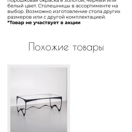
порошковая окраска в золотой, чёрный или
Х
белый цвет. Столешницы в ассортименте на
металлическим
выбор. Возможно изготовление стола других
подстольем
размеров или с другой комплектацией.
*Товар не участвует в акции
Похожие товары