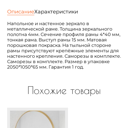
в
раме
Описание
Характеристики
настенное
и
Напольное и настенное зеркало в
напольное
металлической раме. Толщина зеркального
прямоугольное
полотна 4мм. Сечение профиля рамы 4*40 мм,
200х80
тонкая рама. Выступ рамы 15 мм. Матовая
см.
порошковая покраска. На тыльной стороне
Parallax
рамы присутствуют крепёжные элементы для
mini
настенного крепления. Саморезы в комплекте.
Саморезы в комплекте. Размер в упаковке
2050*1050*65 мм. Гарантия 1 год.
Похожие товары